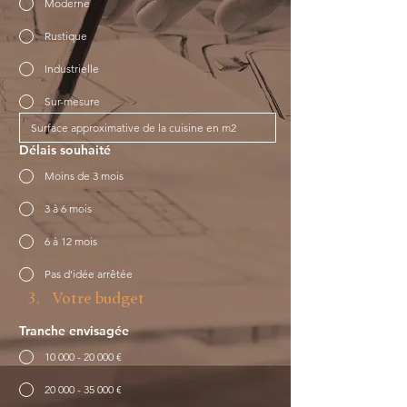
Moderne
Rustique
Industrielle
Sur-mesure
Délais souhaité
Moins de 3 mois
3 à 6 mois
6 à 12 mois
Pas d'idée arrêtée
Votre budget
Tranche envisagée
10 000 - 20 000 €
20 000 - 35 000 €