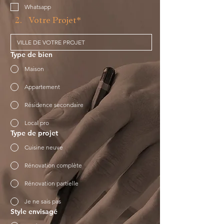
Whatsapp
Votre Projet*
Type de bien
Maison
Appartement
Résidence secondaire
Local pro
Type de projet
Cuisine neuve
Rénovation complète
Rénovation partielle
Je ne sais pas
Style envisagé