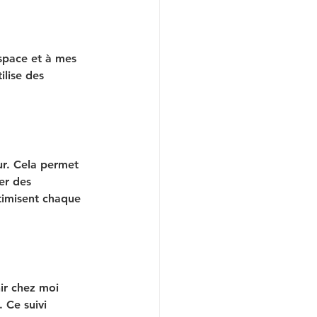
pace et à mes 
ilise des 
r. Cela permet 
er des 
timisent chaque 
ir chez moi 
 Ce suivi 