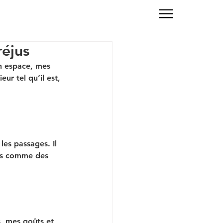
réjus
n espace, mes 
ur tel qu’il est, 
les passages. Il 
ues comme des 
, mes goûts et 