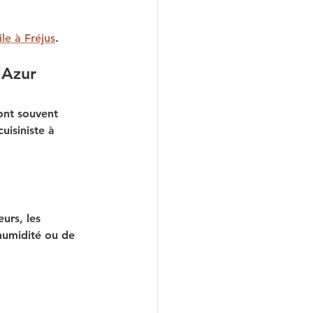
le à Fréjus
.
’Azur
sont souvent 
uisiniste à 
urs, les 
’humidité ou de 