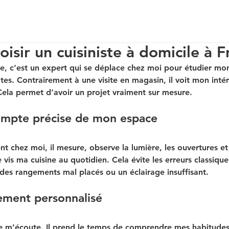
isir un cuisiniste à domicile à F
ile, c’est un expert qui se déplace chez moi pour étudier mo
es. Contrairement à une visite en magasin, il voit mon intérie
 Cela permet d’avoir un projet vraiment sur mesure.
ompte précise de mon espace
nt chez moi, il mesure, observe la lumière, les ouvertures et 
is ma cuisine au quotidien. Cela évite les erreurs classiq
des rangements mal placés ou un éclairage insuffisant.
ment personnalisé
ile m’écoute. Il prend le temps de comprendre mes habitudes