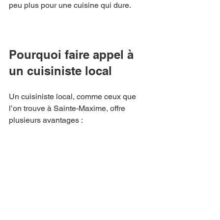
peu plus pour une cuisine qui dure.
Pourquoi faire appel à 
un cuisiniste local
Un cuisiniste local, comme ceux que 
l’on trouve à Sainte-Maxime, offre 
plusieurs avantages :
Connaissance du marché régional  
Réactivité et proximité  
Possibilité de visites à domicile  
Meilleure coordination avec les 
artisans locaux  