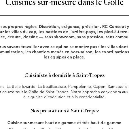
Cuisines sur-mesure dans le Golfe
ses propres règles. Discrétion, exigence, précision. RC Concept y
 les villas du cap, les bastides de l'arrière-pays, les pied-à-terre
lace, écoute, dessine — sans showroom, sans pression, sans comm
us savons travailler avec ce qui ne se montre pas : les villas dont
unication, les chantiers menés en hors-saison, les coordinations
les équipes en place.
Cuisiniste à domicile à Saint-Tropez
lins, La Belle Isnarde, La Bouillabaisse, Pampelonne, Capon, Ramatuelle
couvre tout le Golfe de Saint-Tropez. Notre approche conviendra aux 
à la qualité d'exécution et à la confidentialité.
Nos prestations à Saint-Tropez
Cuisine sur-mesure haut de gamme et très haut de gamme