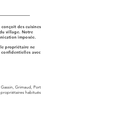
 conçoit des cuisines
 du village. Notre
unication imposée.
 le propriétaire ne
 confidentielles avec
, Gassin, Grimaud, Port
propriétaires habitués