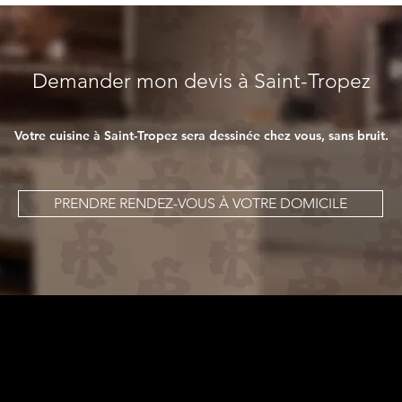
Demander mon devis à Saint-Tropez
Votre cuisine à Saint-Tropez sera dessinée chez vous, sans bruit.
PRENDRE RENDEZ-VOUS À VOTRE DOMICILE