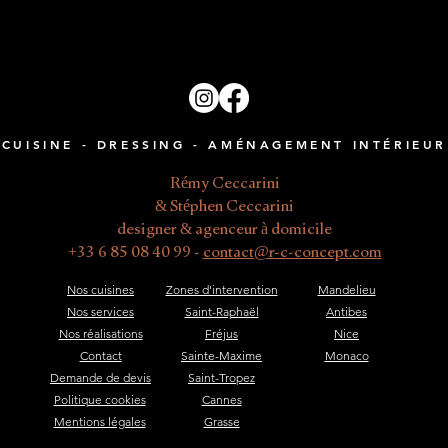
CUISINE - DRESSING - AMÉNAGEMENT INTÉRIEUR
Rémy Ceccarini
& Stéphen Ceccarini
designer & agenceur à domicile
+33 6 85 08 40 99 -
contact@r-c-concept.com
Nos cuisines
Zones d'intervention
Mandelieu
Nos services
Saint-Raphaël
Antibes​
Nos réalisations
Fréjus
Nice
Contact
Sainte-Maxime
Monaco
Demande de devis
Saint-Tropez
Politique cookies
Cannes
Mentions légales
Grasse