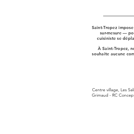
Saint-Tropez impose 
sur-mesure — pour
cuisiniste se dép
À Saint-Tropez, no
souhaite aucune comm
Centre village, Les Sa
Grimaud - RC Concept 