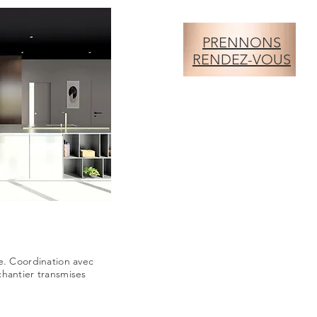
PRENNONS
RENDEZ-VOUS
e. Coordination avec
chantier transmises