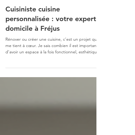
Cuisiniste cuisine
personnalisée : votre expert à
domicile à Fréjus
Rénover ou créer une cuisine, c’est un projet qui
me tient à cœur. Je sais combien il est important
d’avoir un espace à la fois fonctionnel, esthétique
et adapté à votre mode de vie. Sur la Côte d’Azur,
et plus précisément à Fréjus, je vous propose un
service de cuisiniste à domicile. Une approche
personnalisée, directement chez vous, pour
concevoir la cuisine de vos rêves. Je vous
accompagne à chaque étape, de la conception à
la réalisation. Pas de déplacement en magasin, pa