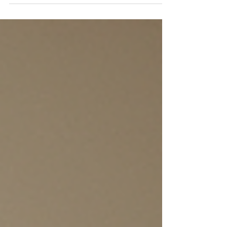
me tient à cœur. Je sais combien cet espace est
central dans une maison. Il doit être à la fois
fonctionnel, esthétique et adapté à votre mode
de vie. C’est pourquoi j’ai choisi de vous parler
aujourd’hui du service de cuisiniste à domicile à
Fréjus. Ce service personnalisé vous offre une
expérience unique, directement chez vous, pour
concevoir la cuisine de vos rêves. Pourquoi opter
pour des services cuisiniste chez vous ? Fa