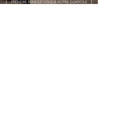
PRENDRE RENDEZ-VOUS À VOTRE DOMICILE
CUISINE - DRESSING -
AMÉNAGEMENT INTÉRIEUR
Rémy Ceccarini
& Stéphen Ceccarini
designer & agenceur à domicile
+33 6 85 08 40 99
-
contact@r-c-concept.com
Nos cuisines
Nos services
Nos réalisations