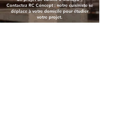
Contactez RC Concept : notre cuisiniste se
déplace à votre domicile pour étudier
votre projet.
PRENDRE RENDEZ-VOUS À VOTRE DOMICILE
CUISINE - DRESSING -
AMÉNAGEMENT INTÉRIEUR
Rémy Ceccarini
& Stéphen Ceccarini
designer & agenceur à domicile
+33 6 85 08 40 99
-
contact@r-c-concept.com