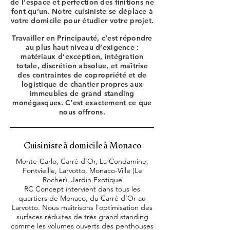
de l’espace et perfection des finitions ne
font qu’un. Notre cuisiniste se déplace à
votre domicile pour étudier votre projet.
Travailler en Principauté, c’est répondre
au plus haut niveau d’exigence :
matériaux d’exception, intégration
totale, discrétion absolue, et maîtrise
des contraintes de copropriété et de
logistique de chantier propres aux
immeubles de grand standing
monégasques. C’est exactement ce que
nous offrons.
Cuisiniste à domicile à Monaco
Monte-Carlo, Carré d’Or, La Condamine,
Fontvieille, Larvotto, Monaco-Ville (Le
Rocher), Jardin Exotique
RC Concept intervient dans tous les
quartiers de Monaco, du Carré d’Or au
Larvotto. Nous maîtrisons l’optimisation des
surfaces réduites de très grand standing
comme les volumes ouverts des penthouses