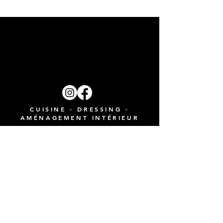
CUISINE - DRESSING -
AMÉNAGEMENT INTÉRIEUR
Rémy Ceccarini
& Stéphen Ceccarini
designer & agenceur à domicile
+33 6 85 08 40 99
-
contact@r-c-concept.com
Nos cuisines
Nos services
Nos réalisations
Contact